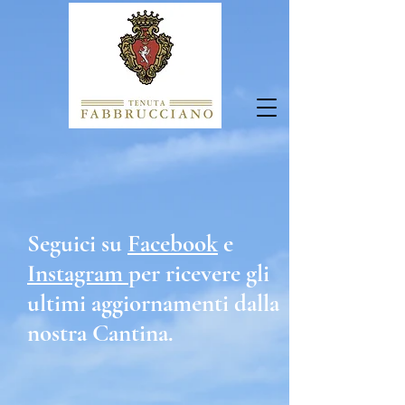
Seguici su
Facebook
e
Instagram
per ricevere gli
ultimi aggiornamenti dalla
nostra Cantina.