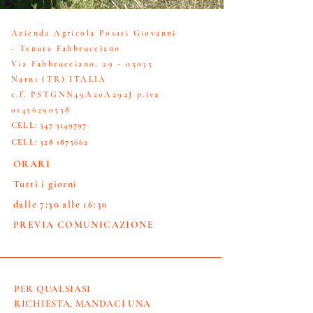
Azienda Agricola Posati Giovanni
- Tenuta Fabbrucciano
Via Fabbrucciano,
29 - 05035
Narni (TR) ITALIA
c.f. PSTGNN49A20A292J p.iva
01456290558
CELL:
347 3149797
CELL:
328 1875662
ORARI
Tutti i giorni
dalle 7:30 alle 16:30
PREVIA COMUNICAZIONE
PER QUALSIASI
RICHIESTA, MANDACI UNA