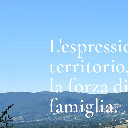
L'espressi
territorio
la forza d
famiglia.