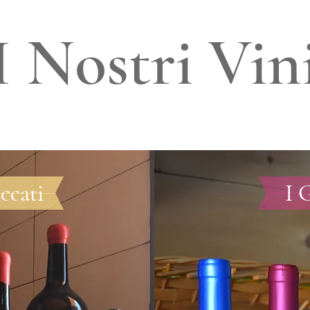
I Nostri Vin
iccati
I 