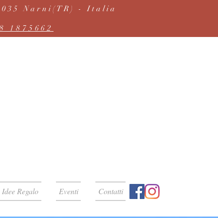
035 Narni(TR) - Italia
8 1875662
Idee Regalo
Eventi
Contatti