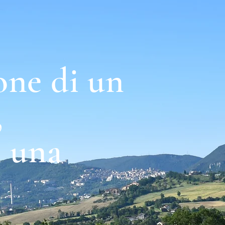
one di un
,
i una