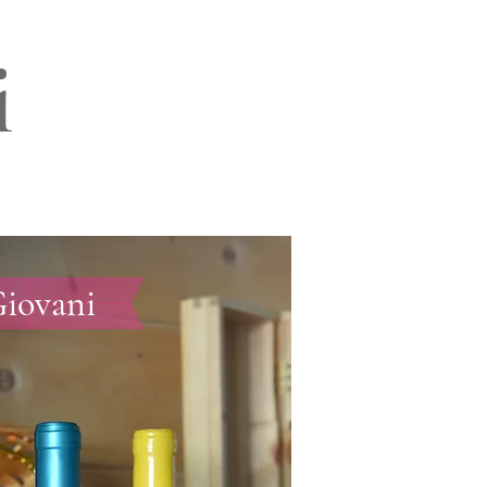
i
Giovani